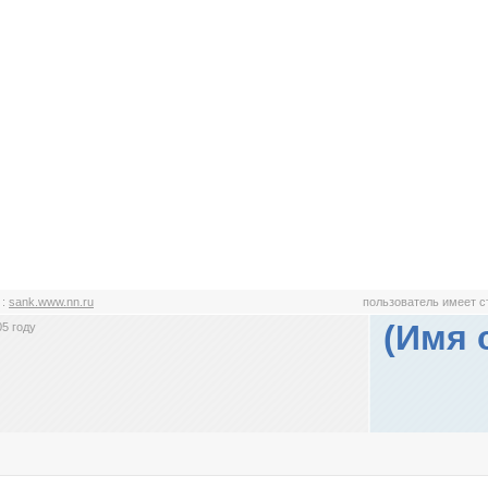
k
:
sank.www.nn.ru
пользователь имеет 
(Имя 
5 году