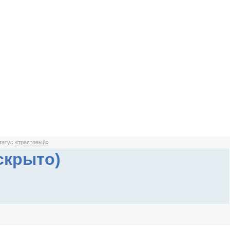
статус
«трастовый»
скрыто)