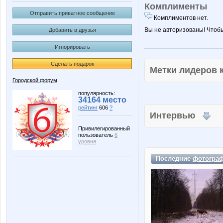
Комплименты
Отправить приватное сообщение
Комплиментов нет.
Вы не авторизованы! Чтоб
Добавить в друзья
Игнорировать
Сделать подарок
Метки лидеров
Городской форум
популярность:
34164 место
рейтинг
606
?
Интервью
Привилегированный
пользователь
6
уровня
Последние
фотогра