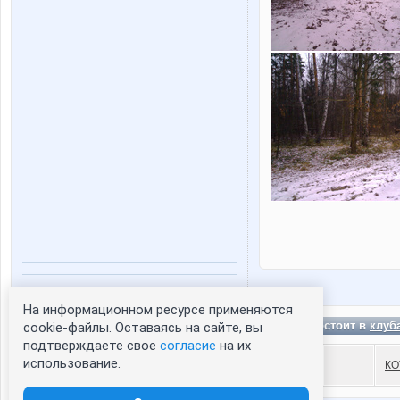
Статистика портрета:
На информационном ресурсе применяются
сейчас просматривают портрет - 0
Sank состоит в
клуб
cookie-файлы. Оставаясь на сайте, вы
зарегистрированные пользователи
подтверждаете свое
согласие
на их
посетившие портрет за 7 дней - 0
использование.
КО