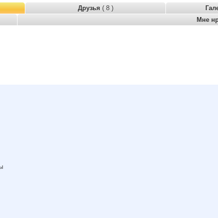
Друзья
( 8 )
Гал
Мне н
ны